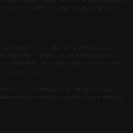
khas desa Nyalian. Sementara itu, pengunjung dapat
k tenun, pembuatan anyaman hingga praktik
isi Bali sembari membuka ruang terhadap potensi
, festival ini menjadi titik awal kebangkitan
lian. “Festival ini diharapkan mampu memberikan
dan alam,” ujarnya.
si terhadap pemberdayaan ekonomi masyarakat
erkenalkan identitas budaya desa ke pengunjung