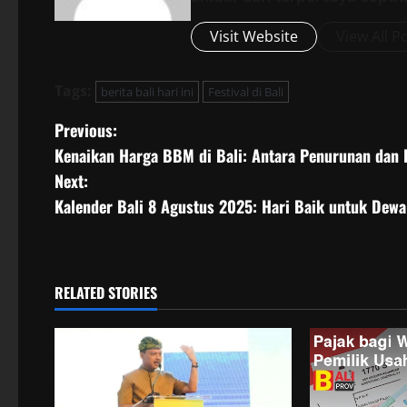
Visit Website
View All P
Tags:
berita bali hari ini
Festival di Bali
P
Previous:
Kenaikan Harga BBM di Bali: Antara Penurunan dan 
o
Next:
s
Kalender Bali 8 Agustus 2025: Hari Baik untuk Dewa
t
n
RELATED STORIES
a
v
i