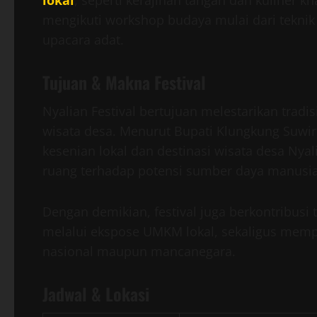
lokal
, seperti kerajinan tangan dan kuliner 
mengikuti workshop budaya mulai dari tekni
upacara adat.
Tujuan & Makna Festival
Nyalian Festival bertujuan melestarikan trad
wisata desa. Menurut Bupati Klungkung Suwirta
kesenian lokal dan destinasi wisata desa Nya
ruang terhadap potensi sumber daya manusia 
Dengan demikian, festival juga berkontribu
melalui ekspose UMKM lokal, sekaligus memp
nasional maupun mancanegara.
Jadwal & Lokasi