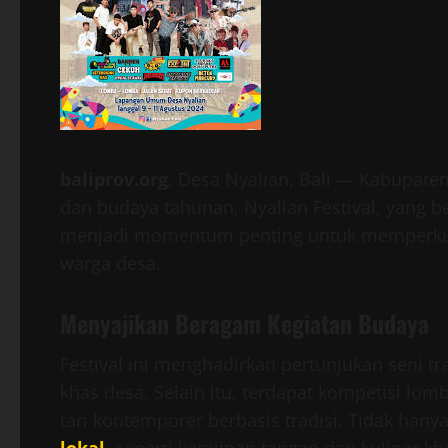
baliprov.org
, Desa Nyalian, Bali — Kabupat
dan budaya tahunan, Nyalian Festival, yang b
menjadi momentum penting untuk memperkuat 
warga desa.
Menyajikan Beragam Kegiatan Budaya
Festival ini menghadirkan pertunjukan seni tra
khas desa. Selain itu, terdapat kompetisi lom
tari kontemporer berbasis tradisi. Tidak hany