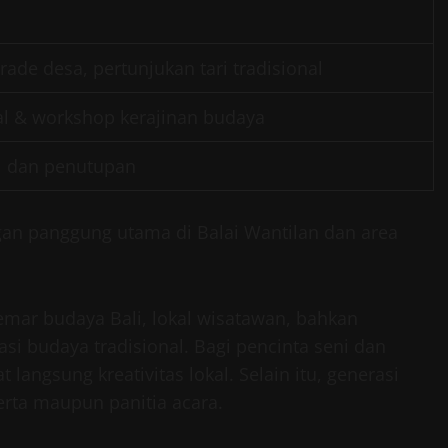
de desa, pertunjukan tari tradisional
al & workshop kerajinan budaya
l dan penutupan
gan panggung utama di Balai Wantilan dan area
emar budaya Bali, lokal wisatawan, bahkan
si budaya tradisional. Bagi pencinta seni dan
ngsung kreativitas lokal. Selain itu, generasi
erta maupun panitia acara.