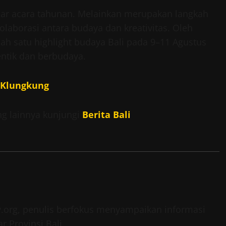
adar acara tahunan. Melainkan merupakan langkah
laborasi antara budaya dan kreativitas. Oleh
salah satu highlight budaya Bali pada 9–11 Agustus
entik dan berbudaya.
i Klungkung
ng lainnya kunjungi
Berita Bali
ov.org, penulis berfokus menyampaikan informasi
r Provinsi Bali.