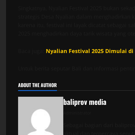
Singkatnya, Nyalian Festival 2025 bukan sek
strategis Desa Nyalian dalam menghadirkan ko
karena itu, festival ini layak dicatat sebagai 
2025 menghadirkan daya tarik wisata yang ot
Baca juga:
Nyalian Festival 2025 Dimulai d
Untuk berita seputar Bali dan informasi penti
ABOUT THE AUTHOR
baliprov media
Administrator
Sebagai bagian dari balipr
aktual dan terpercaya seputa