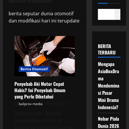
berita seputar dunia otomotif
Cari
dan modifikasi hari ini terupdate
BERITA
TERBARU
Mengapa
Berita Otomotif
AsiaBoxDra
ma
Penyebab Aki Motor Cepat
Mendomina
Habis? Ini Penyebab Umum
si Pasar
yang Perlu Diketahui
Mini Drama
baliprov media
8 Juli 2025
Indonesia?
baliprov.org – Banyak
Nobar Piala
pengendara motor di
Dunia 2026
Indonesia mengeluhkan aki