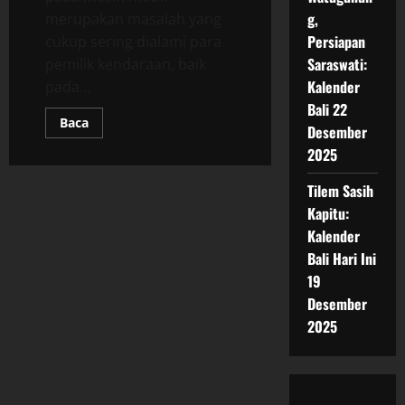
g,
merupakan masalah yang
Persiapan
cukup sering dialami para
Saraswati:
pemilik kendaraan, baik
Kalender
pada...
Bali 22
Read
Baca
Desember
more
about
2025
Mengatasi
Mesin
Mobil
Tilem Sasih
yang
Bergetar:
Kapitu:
Penyebab
Kalender
dan
Solusi
Bali Hari Ini
Efektif
19
Desember
2025