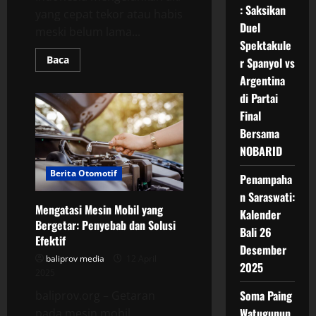
: Saksikan
yang cepat tekor atau habis
Duel
meski belum lama...
Spektakule
Read
Baca
r Spanyol vs
more
about
Argentina
Penyebab
di Partai
Aki
Motor
Final
Cepat
Habis?
Bersama
Ini
Penyebab
NOBARID
Umum
yang
Berita Otomotif
Perlu
Penampaha
Diketahui
n Saraswati:
Mengatasi Mesin Mobil yang
Kalender
Bergetar: Penyebab dan Solusi
Bali 26
Efektif
Desember
baliprov media
12 April
2025
2025
Soma Paing
baliprov.org – Getaran
Watugunun
pada mesin mobil