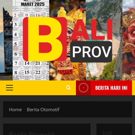
Skip
to
content
BERITA HARI INI
Primary
Menu
Home
Berita Otomotif
Berita Otomotif
CARI