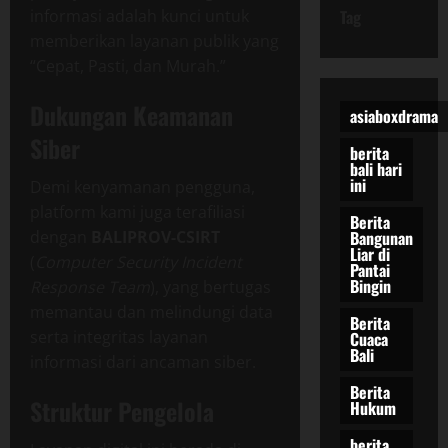
Tag
informasi adalah kunci untuk
memberikan layanan publik yang
“Cepat, Pasti, dan Murah.”
Dukungan Keamanan
asiaboxdrama
Siber
berita
bali hari
ini
Demi kenyamanan pengguna,
platform kami juga terafiliasi
Berita
dengan
BALIPROV-CSIRT
Bangunan
Liar di
(
Computer Security Incident
Pantai
Bingin
Response Team
), yang bertugas
memantau dan melindungi data
Berita
serta integritas layanan
Cuaca
Bali
informasi dari ancaman siber.
Berita
Struktur Pengelola
Hukum
berita