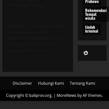
Prabowo
https://baliprov.org/
Rekomendasi
Tempat
wisata
Halaman ini merupakan bagian
tindak
kriminal
dari upaya kami untuk
memberikan transparansi dan
kemudahan akses informasi
menuju Bali Era Baru.
Gravatar
Disclaimer
Hubungi Kami
Tentang Kami
Copyright © baliprov.org.
|
MoreNews
by AF themes.