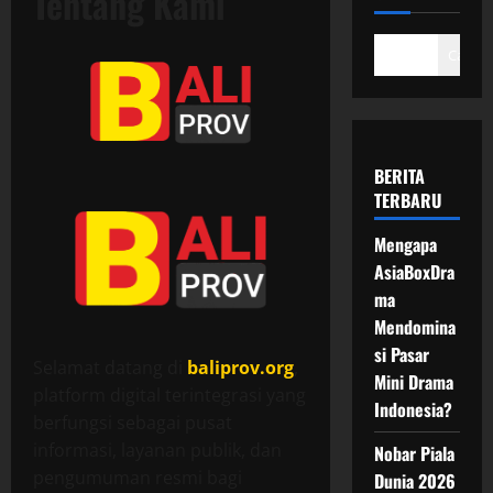
Tentang Kami
Cari
BERITA
TERBARU
Mengapa
AsiaBoxDra
ma
Mendomina
si Pasar
Selamat datang di
baliprov.org
,
Mini Drama
platform digital terintegrasi yang
Indonesia?
berfungsi sebagai pusat
informasi, layanan publik, dan
Nobar Piala
pengumuman resmi bagi
Dunia 2026