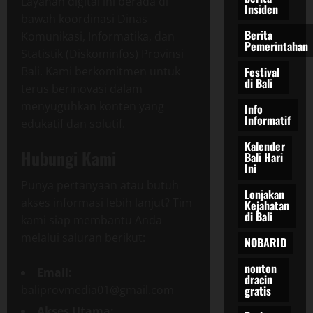
Layanan digital ini berada di
Insiden
bawah koordinasi Dinas
Berita
Komunikasi, Informatika, dan
Pemerintahan
Statistik (Diskominfos) Provinsi
Bali. Kami berkomitmen untuk
Festival
di Bali
terus berinovasi dalam
menyuguhkan konten yang
Info
Informatif
edukatif dan solutif.
Kalender
Hubungi Kami
Bali Hari
Ini
Punya pertanyaan atau butuh
Lonjakan
akses informasi lebih lanjut? Tim
Kejahatan
di Bali
kami siap membantu Anda
melalui saluran berikut:
NOBARID
nonton
Email:
dracin
baliprovmedia01@gmail.com
gratis
Akses Utama: