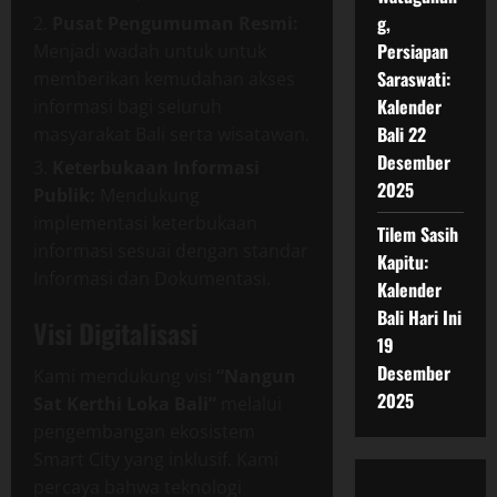
g,
Pusat Pengumuman Resmi:
Persiapan
Menjadi wadah untuk untuk
Saraswati:
memberikan kemudahan akses
Kalender
informasi bagi seluruh
Bali 22
masyarakat Bali serta wisatawan.
Desember
Keterbukaan Informasi
2025
Publik:
Mendukung
implementasi keterbukaan
Tilem Sasih
informasi sesuai dengan standar
Kapitu:
Informasi dan Dokumentasi.
Kalender
Bali Hari Ini
Visi Digitalisasi
19
Desember
Kami mendukung visi
“Nangun
2025
Sat Kerthi Loka Bali”
melalui
pengembangan ekosistem
Smart City yang inklusif. Kami
percaya bahwa teknologi