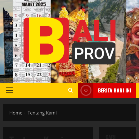
Skip
to
content
BERITA HARI INI
Primary
Menu
Home
Tentang Kami
CARI