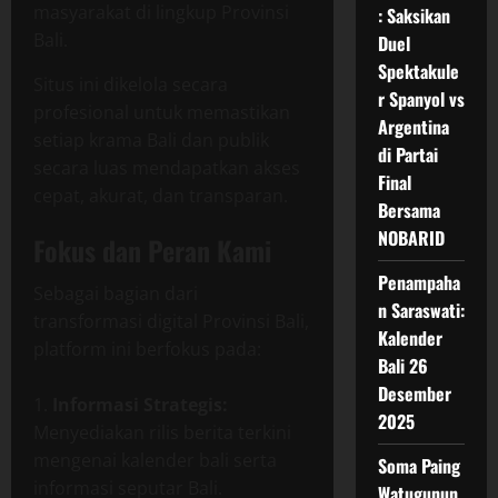
masyarakat di lingkup Provinsi
: Saksikan
Bali.
Duel
Spektakule
Situs ini dikelola secara
r Spanyol vs
profesional untuk memastikan
Argentina
setiap krama Bali dan publik
di Partai
secara luas mendapatkan akses
Final
cepat, akurat, dan transparan.
Bersama
NOBARID
Fokus dan Peran Kami
Penampaha
Sebagai bagian dari
n Saraswati:
transformasi digital Provinsi Bali,
Kalender
platform ini berfokus pada:
Bali 26
Desember
Informasi Strategis:
2025
Menyediakan rilis berita terkini
mengenai kalender bali serta
Soma Paing
informasi seputar Bali.
Watugunun