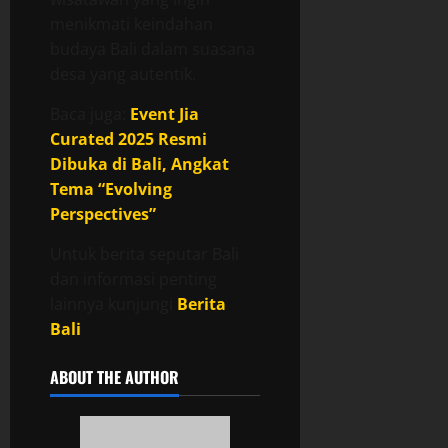
menikmati keindahan
budaya Bali dalam suasana
desa yang autentik.
Baca juga:
Event Jia
Curated 2025 Resmi
Dibuka di Bali, Angkat
Tema “Evolving
Perspectives”
Untuk berita seputar Bali
dan informasi penting
lainnya kunjungi
Berita
Bali
ABOUT THE AUTHOR