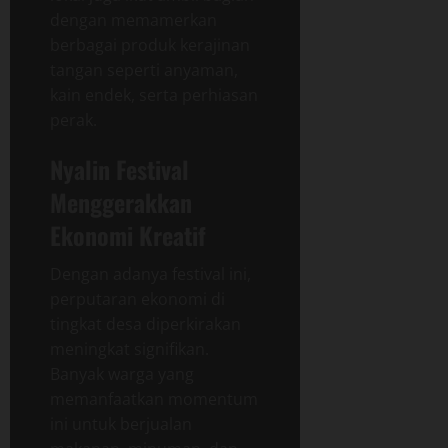
dengan memamerkan
berbagai produk kerajinan
tangan seperti anyaman,
kain endek, serta perhiasan
perak.
Nyalin Festival
Menggerakkan
Ekonomi Kreatif
Dengan adanya festival ini,
perputaran ekonomi di
tingkat desa diperkirakan
meningkat signifikan.
Banyak warga yang
memanfaatkan momentum
ini untuk berjualan