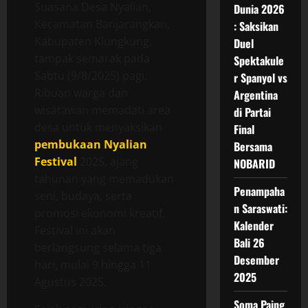
Suasana Desa Nyalian,
Dunia 2026
Kecamatan Banjarangkan,
: Saksikan
Kabupaten Klungkung,
Duel
tampak semarak pada
Spektakule
Sabtu (9/8/2025) pagi.
r Spanyol vs
Ribuan warga dan
Argentina
wisatawan memadati area
di Partai
desa untuk menyaksikan
Final
pembukaan Nyalian
Bersama
Festival
2025, ajang
NOBARID
tahunan yang memadukan
Penampaha
seni, budaya, serta
n Saraswati:
promosi ekonomi kreatif.
Kalender
Festival ini akan
Bali 26
berlangsung selama tiga
Desember
hari, mulai 9 hingga 11
2025
Agustus 2025.
Soma Paing