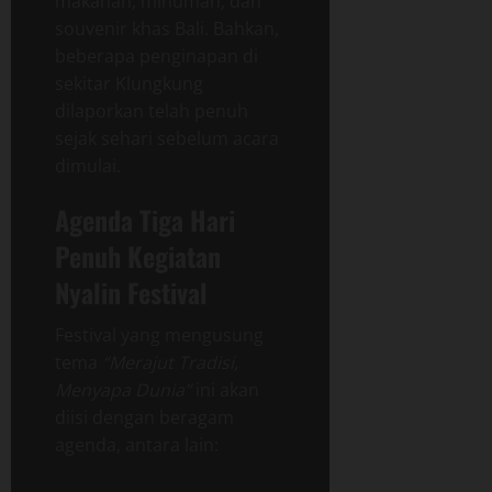
makanan, minuman, dan
souvenir khas Bali. Bahkan,
beberapa penginapan di
sekitar Klungkung
dilaporkan telah penuh
sejak sehari sebelum acara
dimulai.
Agenda Tiga Hari
Penuh Kegiatan
Nyalin Festival
Festival yang mengusung
tema
“Merajut Tradisi,
Menyapa Dunia”
ini akan
diisi dengan beragam
agenda, antara lain: