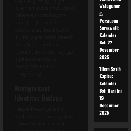
Sejak pagi, iring-iringan
Watugunun
kesenian tradisional seperti
g,
baleganjur dan barong
Persiapan
mengiringi prosesi
Saraswati:
pembukaan. Tidak hanya
Kalender
itu, berbagai tarian daerah
Bali 22
khas Bali, seperti tari
Desember
pendet dan tari baris, juga
2025
dipentaskan untuk
menyambut para
Tilem Sasih
pengunjung.
Kapitu:
Kalender
Memperkuat
Bali Hari Ini
Identitas Budaya
19
Desember
Kepala Desa Nyalian, I
2025
Made Sudira, menegaskan
bahwa Nyalian Festival
bukan sekadar hiburan,