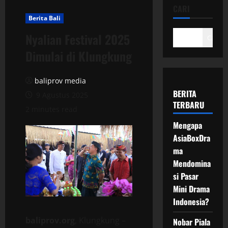
CARI
Berita Bali
Nyalian Festival 2025
Cari
Dimulai di Klungkung
baliprov media
BERITA
9 Agustus 2025
TERBARU
2 minutes read
Mengapa
AsiaBoxDra
ma
Mendomina
si Pasar
Mini Drama
Indonesia?
baliprov.org
, Klungkung –
Nobar Piala