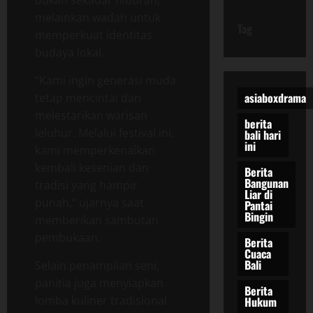
melainkan wadah untuk
Tag
memperkuat identitas
budaya lokal.
“Kami ingin generasi muda
asiaboxdrama
tetap mencintai dan
melestarikan warisan
berita
leluhur. Melalui festival ini,
bali hari
ini
kami memperkenalkan
kembali kesenian dan
Berita
Bangunan
tradisi yang hampir
Liar di
punah,” ujarnya saat
Pantai
Bingin
memberikan sambutan
pembukaan.
Berita
Cuaca
Bali
Selain penampilan seni,
panitia juga menyiapkan
Berita
lomba kuliner tradisional
Hukum