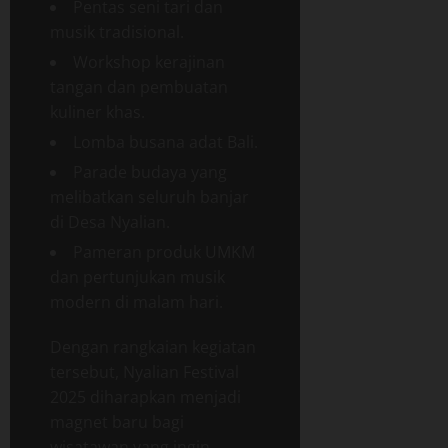
Pentas seni tari dan
musik tradisional.
Workshop kerajinan
tangan dan pembuatan
kuliner khas.
Lomba busana adat Bali.
Parade budaya yang
melibatkan seluruh banjar
di Desa Nyalian.
Pameran produk UMKM
dan pertunjukan musik
modern di malam hari.
Dengan rangkaian kegiatan
tersebut, Nyalian Festival
2025 diharapkan menjadi
magnet baru bagi
wisatawan yang ingin