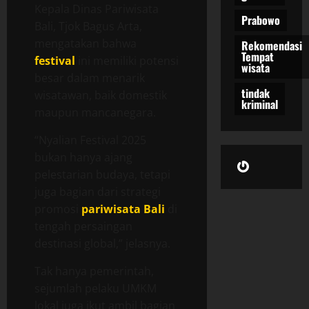
Kepala Dinas Pariwisata
Prabowo
Bali, Tjok Bagus Arta,
mengatakan bahwa
Rekomendasi
Tempat
festival
ini memiliki potensi
wisata
besar dalam menarik
tindak
wisatawan, baik domestik
kriminal
maupun mancanegara.
“Nyalian Festival 2025
bukan hanya ajang
Gravatar
pelestarian budaya, tetapi
juga bagian dari strategi
promosi
pariwisata Bali
di
tengah persaingan
destinasi global,” jelasnya.
Tak hanya pemerintah,
sejumlah pelaku UMKM
lokal juga ikut ambil bagian