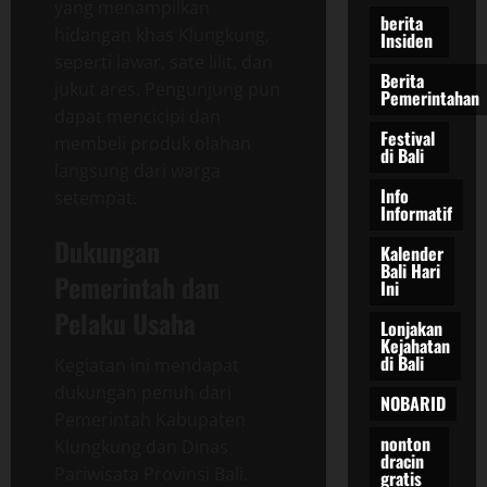
yang menampilkan
berita
hidangan khas Klungkung,
Insiden
seperti lawar, sate lilit, dan
Berita
jukut ares. Pengunjung pun
Pemerintahan
dapat mencicipi dan
Festival
membeli produk olahan
di Bali
langsung dari warga
Info
setempat.
Informatif
Dukungan
Kalender
Bali Hari
Pemerintah dan
Ini
Pelaku Usaha
Lonjakan
Kejahatan
di Bali
Kegiatan ini mendapat
dukungan penuh dari
NOBARID
Pemerintah Kabupaten
nonton
Klungkung dan Dinas
dracin
Pariwisata Provinsi Bali.
gratis