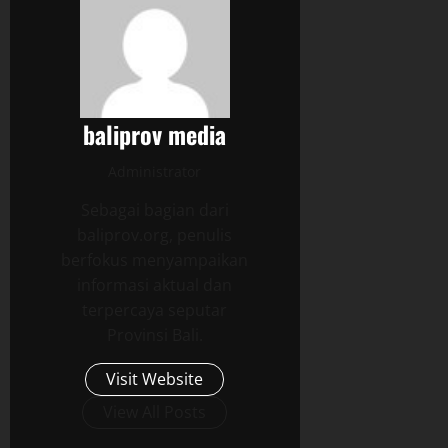
baliprov media
Administrator
Sebagai bagian dari
baliprov.org, penulis
berfokus menyampaikan
informasi aktual dan
terpercaya seputar
Provinsi Bali.
Visit Website
View All Posts