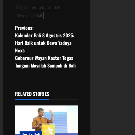
Tags:
berita bali hari ini
Festival di Bali
P
Previous:
Kalender Bali 8 Agustus 2025:
o
Hari Baik untuk Dewa Yadnya
Next:
s
Gubernur Wayan Koster Tegas
t
Tangani Masalah Sampah di Bali
n
a
RELATED STORIES
v
i
g
Berita Bali