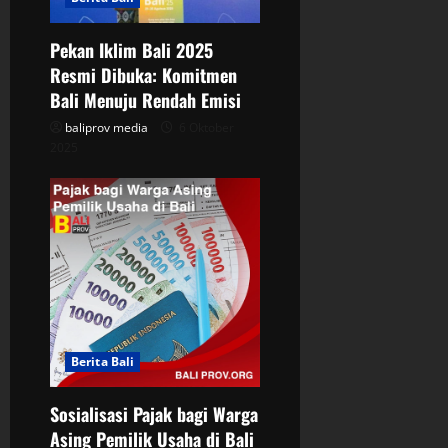
a
Pekan Iklim Bali 2025
t
Resmi Dibuka: Komitmen
Bali Menuju Rendah Emisi
i
baliprov media
6 Oktober
o
2025
n
Berita Bali
Sosialisasi Pajak bagi Warga
Asing Pemilik Usaha di Bali