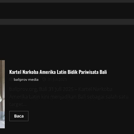
Kartel Narkoba Amerika Latin Bidik Pariwisata Bali
baliprov media
31 Juli 2025
baliprov.org, Bali 31 Juli 2025 – Kartel Narkoba
Amerika Latin kini menjadikan Bali sebagai salah satu
target...
Read
Baca
more
about
Kartel
Narkoba