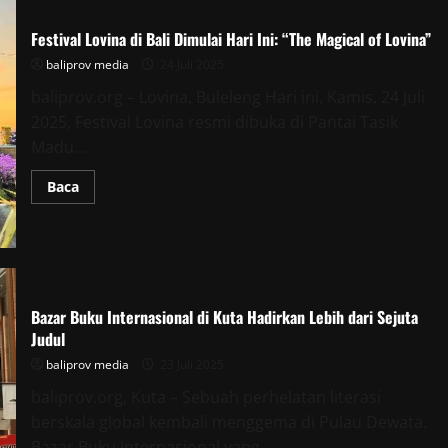
oleh
Warga
Asing
Festival Lovina di Bali Dimulai Hari Ini: “The Magical of Lovina”
di
Bali
baliprov media
24 Juli 2025
baliprov.org – Lovina, Buleleng Hari ini, Kamis, 24 Juli
2025, Festival Lovina resmi dibuka di Pantai Tasik
Madu...
Read
Baca
more
about
Festival
Lovina
di
Bali
Dimulai
Hari
Ini:
Bazar Buku Internasional di Kuta Hadirkan Lebih dari Sejuta
“The
Judul
Magical
of
baliprov media
23 Juli 2025
Lovina”
baliprov.org, Kuta – Sebuah perhelatan literasi
berskala global kembali menggema di Pulau Dewata.
Bazar Buku Internasional yang...