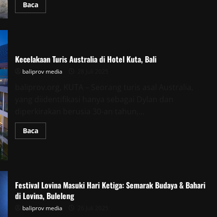
Read
Baca
more
about
Angin
Kencang
dan
Gelombang
Tinggi
Kecelakaan Turis Australia di Hotel Kuta, Bali
Terjang
Wilayah
Pesisir
baliprov media
28 Juli 2025
Karangasem
baliprov.org, KUTA – Seorang turis asal Australia,
yang diidentifikasi hanya sebagai Dylan dan
diperkirakan berusia 30-an tahun,...
Read
Baca
more
about
Kecelakaan
Turis
Australia
di
Hotel
Festival Lovina Masuki Hari Ketiga: Semarak Budaya & Bahari
Kuta,
Bali
di Lovina, Buleleng
baliprov media
26 Juli 2025