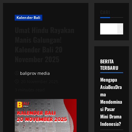
CARI
Kalender Bali
Umat Hindu Rayakan
Cari
Manis Galungan!
Kalender Bali 20
November 2025
BERITA
TERBARU
baliprov media
Mengapa
20 November 2025
AsiaBoxDra
3 minutes read
ma
Mendomina
si Pasar
Mini Drama
Indonesia?