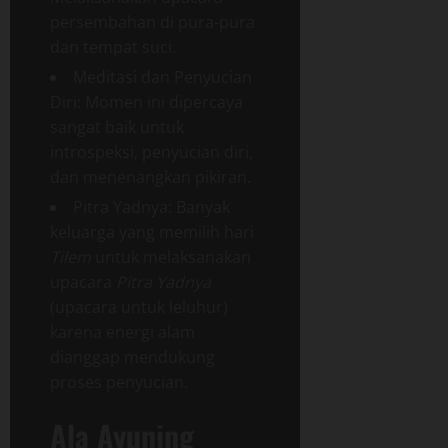
persembahan di pura-pura
dan tempat suci.
Meditasi dan Penyucian
Diri: Momen ini dipercaya
sangat baik untuk
introspeksi, penyucian diri,
dan menenangkan pikiran.
Pitra Yadnya: Banyak
keluarga yang memilih hari
Tilem
untuk melaksanakan
upacara
Pitra Yadnya
(upacara untuk leluhur)
karena energi alam
dianggap mendukung
proses penyucian.
Ala Ayuning