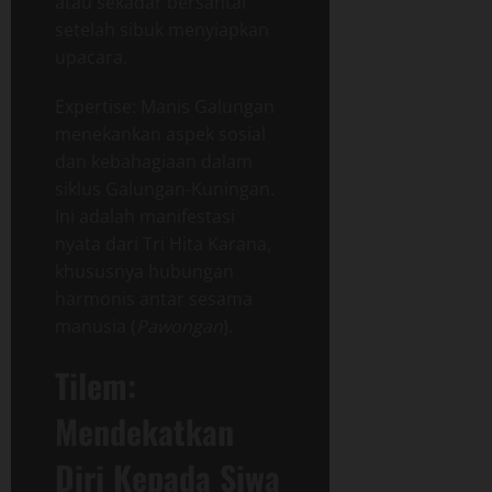
atau sekadar bersantai
setelah sibuk menyiapkan
upacara.
Expertise: Manis Galungan
menekankan aspek sosial
dan kebahagiaan dalam
siklus Galungan-Kuningan.
Ini adalah manifestasi
nyata dari Tri Hita Karana,
khususnya hubungan
harmonis antar sesama
manusia (
Pawongan
).
Tilem:
Mendekatkan
Diri Kepada Siwa