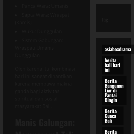
Panca Wara: Umanis
Sapta Wara: Wraspati
Tag
(Kamis)
Wuku: Dunggulan
Sistem Gabungan:
Wraspati Umanis
asiaboxdrama
Dunggulan
berita
bali hari
Oleh karena itu, kombinasi
ini
hari ini sangat dinantikan
Berita
karena membawa makna
Bangunan
Liar di
ganda bagi aktivitas
Pantai
spiritual dan sosial
Bingin
masyarakat Bali.
Berita
Cuaca
Manis Galungan:
Bali
Berita