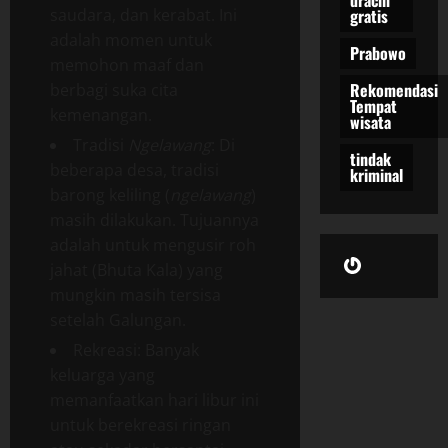
dracin
saudara, dan kerabat. Ini
gratis
adalah momen untuk
Prabowo
memohon maaf dan
Rekomendasi
berbagi suka cita
Tempat
kemenangan.
wisata
Tradisi
Ngelawang
: Di
tindak
beberapa desa, tradisi
kriminal
barong keliling (
ngelawang
)
masih dilakukan. Tujuannya
adalah untuk mengusir roh
Gravatar
jahat (Bhuta Kala) yang
mungkin masih tersisa
setelah Galungan.
Rekreasi: Banyak
keluarga yang
memanfaatkan hari libur ini
untuk berekreasi ringan