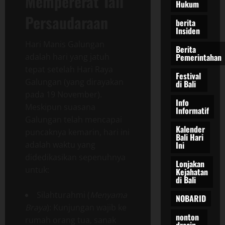
Mempererat Tali
Hukum
Persaudaraan
berita
Insiden
Hari Manis Galungan
Berita
adalah hari yang jatuh
Pemerintahan
tepat setelah Hari Raya
Festival
Galungan (yang dirayakan
di Bali
pada 19 November).
Info
Meskipun suasana
Informatif
Galungan telah mencapai
Kalender
puncaknya kemarin, hari ini
Bali Hari
adalah waktu yang
Ini
didedikasikan sepenuhnya
Lonjakan
untuk:
Kejahatan
di Bali
Silahturahmi (
Menyama
NOBARID
Braya
): Kunjungan wajib ke
nonton
rumah orang tua, sanak