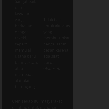
Sangat baik
untuk
kegiatan
yang
Tidak baik
berkaitan
untuk aktivitas
dengan
yang
rezeki,
membutuhkan
seperti
pengeluaran
memulai
besar, karena
usaha baru,
ada sifat
berinvestasi,
boros
atau
(
Asuasa
).
membuat
alat-alat
berdagang.
Oleh sebab itu, masyarakat
diimbau untuk menahan