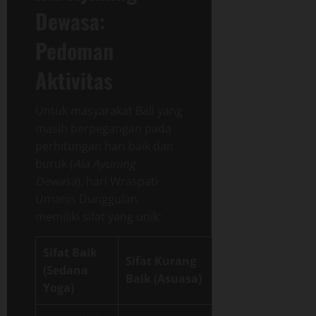
Dewasa:
Pedoman
Aktivitas
Untuk masyarakat Bali yang
masih berpegangan pada
perhitungan hari baik dan
buruk (
Ala Ayuning
Dewasa
), hari Wraspati
Umanis Dunggulan
memiliki sifat yang unik:
Sifat Baik
Sifat Kurang
(Sedana
Baik (Asuasa)
Yoga)