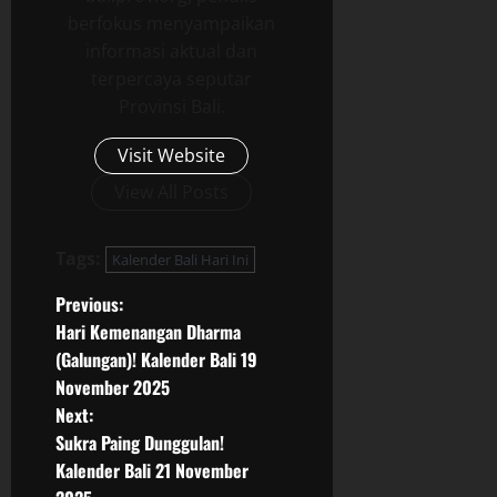
berfokus menyampaikan
informasi aktual dan
terpercaya seputar
Provinsi Bali.
Visit Website
View All Posts
Tags:
Kalender Bali Hari Ini
P
Previous:
Hari Kemenangan Dharma
o
(Galungan)! Kalender Bali 19
November 2025
s
Next:
t
Sukra Paing Dunggulan!
Kalender Bali 21 November