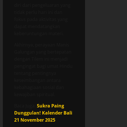
diri dari pengeluaran yang
tidak perlu hari ini dan
fokus pada aktivitas yang
dapat mendatangkan
keberuntungan materi.
Akhirnya, perayaan Manis
Galungan yang bertepatan
dengan Tilem ini menjadi
pengingat bagi umat Hindu
tentang pentingnya
keseimbangan antara
kebahagiaan sosial dan
kewajiban spiritual.
Baca Juga:
Sukra Paing
Dunggulan! Kalender Bali
21 November 2025