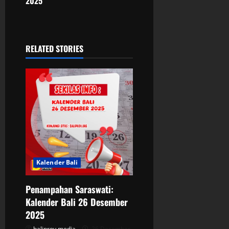
n
2025
a
v
RELATED STORIES
i
g
a
t
i
Kalender Bali
o
n
Penampahan Saraswati:
Kalender Bali 26 Desember
2025
baliprov media
26 Desember