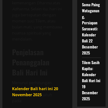
kemenangan
Dharma
atas
Soma Paing
Adharma
. Selain itu, hari ini
Watugunun
juga bertepatan dengan
g,
momen suci Tilem, atau
Persiapan
bulan mati, yang membawa
Saraswati:
nuansa spiritual yang
Kalender
mendalam.
Bali 22
Desember
Penjelasan
2025
Penanggalan
Tilem Sasih
Kapitu:
Bali Hari Ini
Kalender
Bali Hari Ini
Menurut perhitungan
19
Kalender Bali hari ini 20
Desember
November 2025
jatuh
2025
pada: