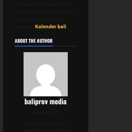
Untuk melihat penjelasan
lengkap wuku dan dewasa
ayu di Tanggal lainnya
kunjungi
Kalender bali
ABOUT THE AUTHOR
baliprov media
Administrator
Sebagai bagian dari
baliprov.org, penulis