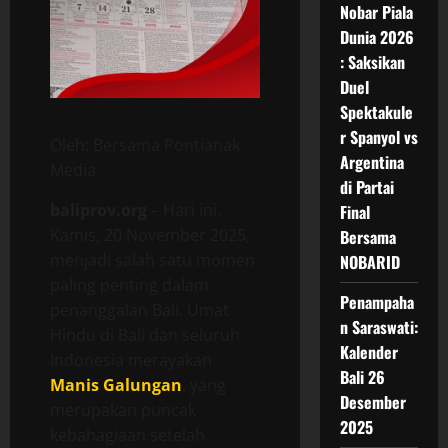
Nobar Piala
Dunia 2026
: Saksikan
Duel
Spektakule
r Spanyol vs
Oleh: Bersama Pontianak
Argentina
Media
di Partai
baliprov.org
– Hari ini,
Final
Kamis, 20 November 2025,
Bersama
menjadi salah satu momen
NOBARID
paling penting dalam
Penampaha
penanggalan Bali. Umat
n Saraswati:
Hindu di Bali dan seluruh
Kalender
Indonesia merayakan
Bali 26
Manis Galungan
, yang
Desember
merupakan puncak
2025
kebahagiaan setelah