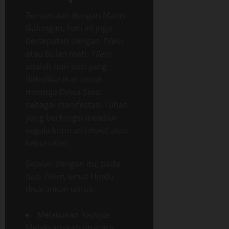
Bersamaan dengan Manis
Galungan, hari ini juga
bertepatan dengan
Tilem
atau bulan mati.
Tilem
adalah hari suci yang
didedikasikan untuk
memuja Dewa Siwa,
sebagai manifestasi Tuhan
yang berfungsi melebur
segala kotoran (
mala
) atau
keburukan.
Sejalan dengan itu, pada
hari
Tilem
, umat Hindu
disarankan untuk:
Melakukan
Yadnya
:
Melaksanakan upacara