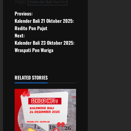
Tags:
Kalender Bali Hari Ini
P
Previous:
Kalender Bali 21 Oktober 2025:
o
Redite Pon Pujut
Next:
s
Kalender Bali 23 Oktober 2025:
t
Wraspati Pon Wariga
n
a
RELATED STORIES
v
i
g
a