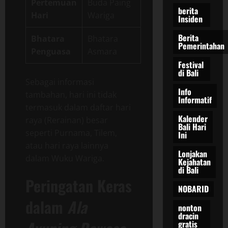
Pertemuan
Buda Paing
berita
Hari
Wariga
Insiden
Berita
Bhatara
Bhatara
Pemerintahan
Penguasa
Asmara
Festival
di Bali
Sebagai informasi
Info
tambahan, hari ini tidak
Informatif
termasuk dalam daftar hari
Kalender
raya (Rerainan) besar
Bali Hari
seperti Purnama, Tilem,
Ini
atau hari raya lainnya
Lonjakan
dalam Wuku Wariga.
Kejahatan
di Bali
Peringatan Keras
NOBARID
dalam
Ala
nonton
dracin
gratis