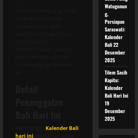
Watugunun
Oleh karena itu, bagi Anda
g,
yang merencanakan
Persiapan
upacara besar atau
Saraswati:
kegiatan penting lainnya,
Kalender
penting untuk
Bali 22
memperhatikan
dewasa
Desember
(hari baik) dan
ala
(hari
2025
buruk) yang berlaku hari
Tilem Sasih
ini.
Kapitu:
Detail
Kalender
Bali Hari Ini
Penanggalan
19
Desember
Bali Hari Ini
2025
Perhitungan
Kalender Bali
hari ini
didasarkan pada