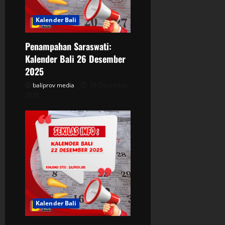
t
Kalender Bali
i
Penampahan Saraswati:
o
Kalender Bali 26 Desember
n
2025
baliprov media
26 Desember
2025
Kalender Bali