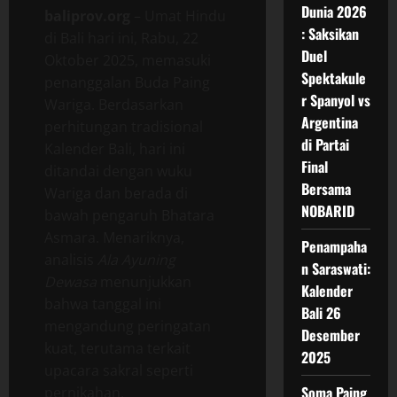
Dunia 2026
baliprov.org
– Umat Hindu
: Saksikan
di Bali hari ini, Rabu, 22
Duel
Oktober 2025, memasuki
Spektakule
penanggalan Buda Paing
r Spanyol vs
Wariga. Berdasarkan
Argentina
perhitungan tradisional
di Partai
Kalender Bali, hari ini
Final
ditandai dengan wuku
Bersama
Wariga dan berada di
NOBARID
bawah pengaruh Bhatara
Asmara. Menariknya,
Penampaha
analisis
Ala Ayuning
n Saraswati:
Dewasa
menunjukkan
Kalender
bahwa tanggal ini
Bali 26
mengandung peringatan
Desember
kuat, terutama terkait
2025
upacara sakral seperti
Soma Paing
pernikahan.