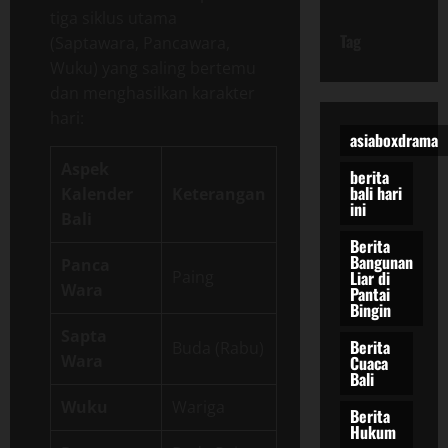
tiga siklus utama
Tag
(Saptawara, Pancawara,
Wuku) yang saling bertemu
dan menghasilkan karakter
hari:
asiaboxdrama
Aspek
berita
bali hari
Kalender
Keterangan
ini
Bali
Berita
Bangunan
Panca
Paing
Liar di
Wara
Pantai
Bingin
Sapta
Berita
Buda (Rabu)
Wara
Cuaca
Bali
Wuku
Wariga
Berita
Hukum