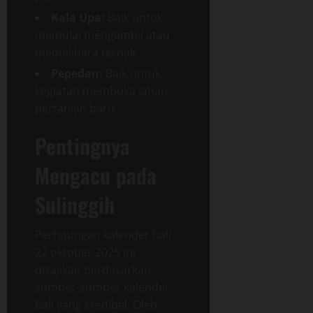
Kala Upa:
Baik untuk
memulai mengambil atau
memelihara ternak.
Pepedan:
Baik untuk
kegiatan membuka lahan
pertanian baru.
Pentingnya
Mengacu pada
Sulinggih
Perhitungan kalender bali
22 oktober 2025 ini
disajikan berdasarkan
sumber-sumber kalender
Bali yang kredibel. Oleh