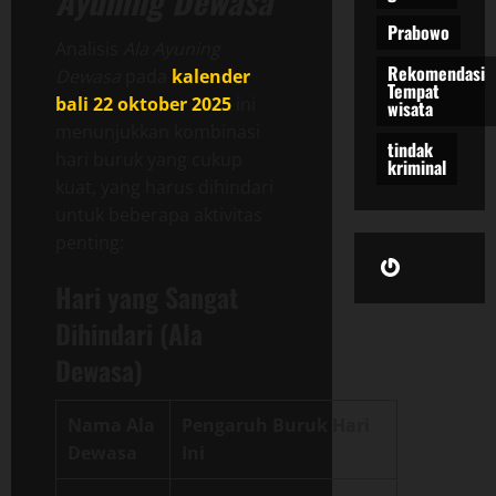
Ayuning Dewasa
Prabowo
Analisis
Ala Ayuning
Rekomendasi
Dewasa
pada
kalender
Tempat
bali 22 oktober 2025
ini
wisata
menunjukkan kombinasi
tindak
hari buruk yang cukup
kriminal
kuat, yang harus dihindari
untuk beberapa aktivitas
penting:
Gravatar
Hari yang Sangat
Dihindari (Ala
Dewasa)
Nama Ala
Pengaruh Buruk Hari
Dewasa
Ini