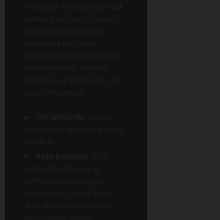
Meskipun terdapat banyak
pantangan, hari ini masih
tergolong baik untuk
beberapa kegiatan
tertentu. Namun demikian,
fokusnya lebih kepada
aktivitas yang bersifat rutin
atau non-sakral:
Cintamanik:
Sangat
baik untuk upacara potong
rambut.
Kala Katemu:
Baik
untuk kegiatan yang
berhubungan dengan
perburuan, menangkap
ikan, atau mengadakan
pertemuan umum.