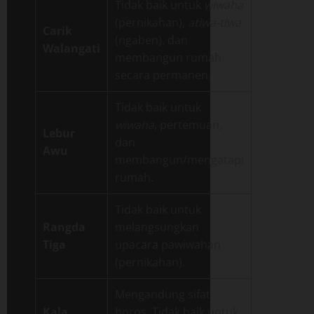
Tidak baik untuk
wiwaha
(pernikahan),
atiwa-tiwa
Carik
(ngaben), dan
Walangati
membangun rumah
secara permanen.
Tidak baik untuk
wiwaha
, pertemuan,
Lebur
dan
Awu
membangun/mengatapi
rumah.
Tidak baik untuk
Rangda
melangsungkan
Tiga
upacara pawiwahan
(pernikahan).
Mengandung sifat
Kala
boros. Tidak baik untuk