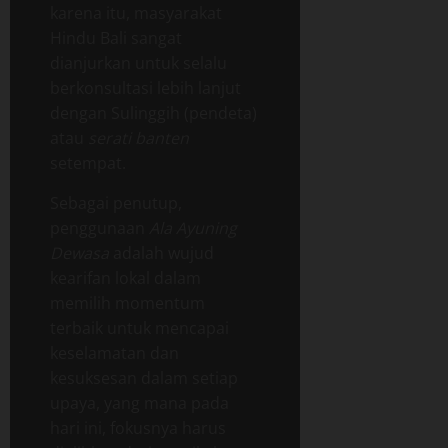
karena itu, masyarakat
Hindu Bali sangat
dianjurkan untuk selalu
berkonsultasi lebih lanjut
dengan Sulinggih (pendeta)
atau
serati banten
setempat.
Sebagai penutup,
penggunaan
Ala Ayuning
Dewasa
adalah wujud
kearifan lokal dalam
memilih momentum
terbaik untuk mencapai
keselamatan dan
kesuksesan dalam setiap
upaya, yang mana pada
hari ini, fokusnya harus