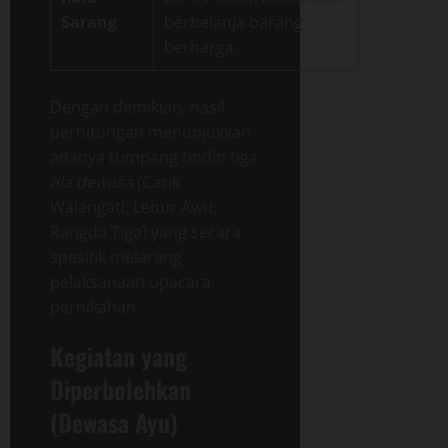
Sarang
berbelanja barang
berharga.
Dengan demikian, hasil
perhitungan menunjukkan
adanya tumpang tindih tiga
ala dewasa
(Carik
Walangati, Lebur Awu,
Rangda Tiga) yang secara
spesifik melarang
pelaksanaan upacara
pernikahan.
Kegiatan yang
Diperbolehkan
(Dewasa Ayu)