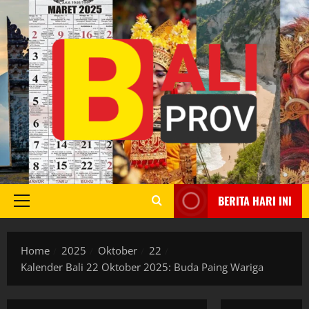
Skip
to
content
BERITA HARI INI
Primary
Menu
Home
2025
Oktober
22
Kalender Bali 22 Oktober 2025: Buda Paing Wariga