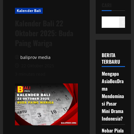
CARI
Kalender Bali
Kalender Bali 22
Cari
Oktober 2025: Buda
Paing Wariga
BERITA
baliprov media
TERBARU
22 Oktober 2025
Mengapa
3 minutes read
AsiaBoxDra
ma
Mendomina
si Pasar
Mini Drama
Indonesia?
Nobar Piala