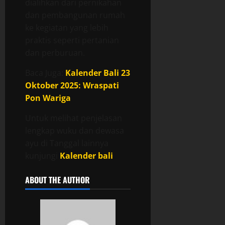
dialihkan dari pernikahan
dan pembangunan rumah
ke kegiatan yang lebih
praktis seperti pertanian
dan perburuan.
Baca Juga:
Kalender Bali 23
Oktober 2025: Wraspati
Pon Wariga
Untuk melihat penjelasan
lengkap wuku dan dewasa
ayu di Tanggal lainnya
kunjungi
Kalender bali
ABOUT THE AUTHOR