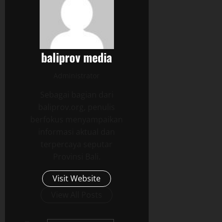
baliprov media
Administrator
Sebagai bagian dari
baliprov.org, penulis
berfokus menyampaikan
informasi aktual dan
terpercaya seputar
Provinsi Bali.
Visit Website
View All Posts