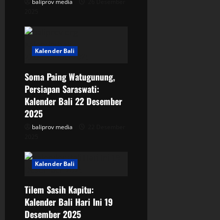
baliprov media
26 Desember
i
2025
o
Kalender Bali
n
Soma Paing Watugunung,
Persiapan Saraswati:
Kalender Bali 22 Desember
2025
baliprov media
22 Desember
2025
Kalender Bali
Tilem Sasih Kapitu:
Kalender Bali Hari Ini 19
Desember 2025