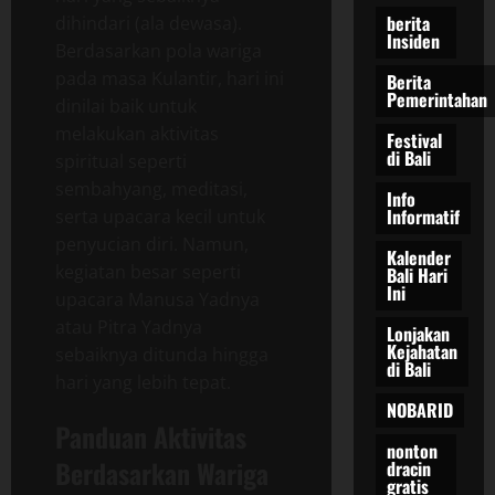
berita
dihindari (ala dewasa).
Insiden
Berdasarkan pola wariga
pada masa Kulantir, hari ini
Berita
Pemerintahan
dinilai baik untuk
melakukan aktivitas
Festival
di Bali
spiritual seperti
sembahyang, meditasi,
Info
Informatif
serta upacara kecil untuk
penyucian diri. Namun,
Kalender
kegiatan besar seperti
Bali Hari
Ini
upacara Manusa Yadnya
atau Pitra Yadnya
Lonjakan
Kejahatan
sebaiknya ditunda hingga
di Bali
hari yang lebih tepat.
NOBARID
Panduan Aktivitas
nonton
Berdasarkan Wariga
dracin
gratis