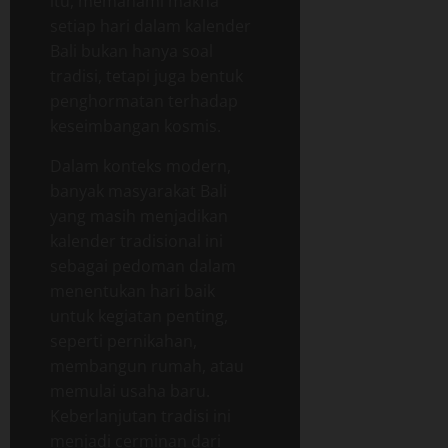
itu, memahami makna
setiap hari dalam kalender
Bali bukan hanya soal
tradisi, tetapi juga bentuk
penghormatan terhadap
keseimbangan kosmis.
Dalam konteks modern,
banyak masyarakat Bali
yang masih menjadikan
kalender tradisional ini
sebagai pedoman dalam
menentukan hari baik
untuk kegiatan penting,
seperti pernikahan,
membangun rumah, atau
memulai usaha baru.
Keberlanjutan tradisi ini
menjadi cerminan dari