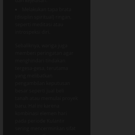
dan kejelasan.
Melakukan tapa brata
(disiplin spiritual) ringan,
seperti meditasi atau
introspeksi diri.
Sebaliknya, wariga juga
memberi peringatan agar
menghindari tindakan
tergesa-gesa, terutama
yang melibatkan
pengambilan keputusan
besar seperti jual beli
tanah atau memulai proyek
baru. Hal ini karena
kombinasi elemen hari
pada periode Kulantir
sering mencerminkan sifat