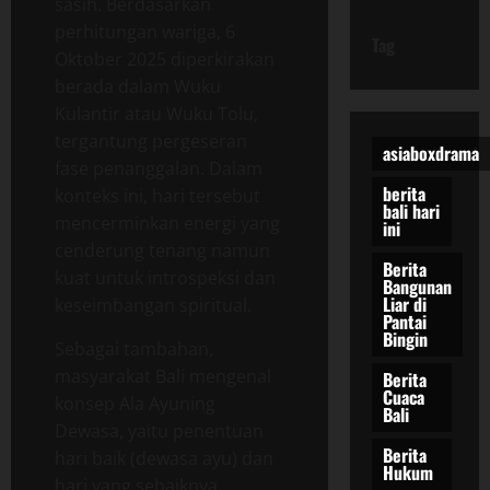
sasih. Berdasarkan
perhitungan wariga, 6
Tag
Oktober 2025 diperkirakan
berada dalam Wuku
Kulantir atau Wuku Tolu,
tergantung pergeseran
asiaboxdrama
fase penanggalan. Dalam
berita
konteks ini, hari tersebut
bali hari
mencerminkan energi yang
ini
cenderung tenang namun
Berita
kuat untuk introspeksi dan
Bangunan
Liar di
keseimbangan spiritual.
Pantai
Bingin
Sebagai tambahan,
masyarakat Bali mengenal
Berita
Cuaca
konsep Ala Ayuning
Bali
Dewasa, yaitu penentuan
Berita
hari baik (dewasa ayu) dan
Hukum
hari yang sebaiknya