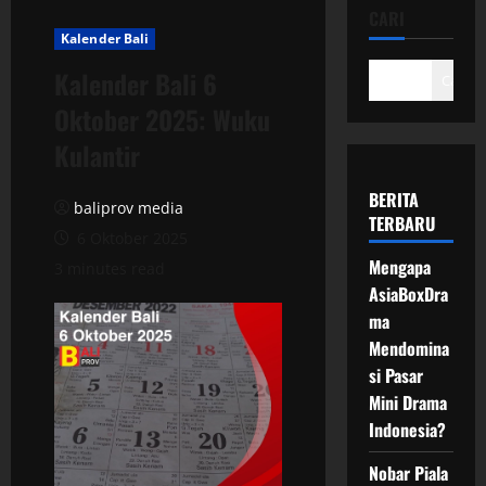
CARI
Kalender Bali
Kalender Bali 6
Cari
Oktober 2025: Wuku
Kulantir
BERITA
baliprov media
TERBARU
6 Oktober 2025
Mengapa
3 minutes read
AsiaBoxDra
ma
Mendomina
si Pasar
Mini Drama
Indonesia?
Nobar Piala