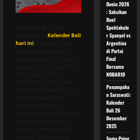
Dunia 2026
: Saksikan
Duel
Spektakule
baliprov.org
– Dalam
r Spanyol vs
penanggalan
Kalender Bali
Argentina
hari ini
, 6 Oktober 2025,
di Partai
masyarakat Bali masih
Final
berada dalam siklus waktu
Bersama
yang sarat makna spiritual
NOBARID
dan budaya. Hari ini
diperkirakan jatuh pada
Penampaha
masa Wuku Kulantir, yang
n Saraswati:
sering dihubungkan
Kalender
dengan refleksi diri,
Bali 26
keseimbangan batin, serta
Desember
harmoni dengan alam.
2025
Tradisi ini menjadi bagian
penting dalam menjaga
Soma Paing