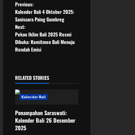
P
Previous:
Kalender Bali 4 Oktober 2025:
o
Saniscara Paing Gumbreg
Next:
s
Pekan Iklim Bali 2025 Resmi
t
Dibuka: Komitmen Bali Menuju
Rendah Emisi
n
a
RELATED STORIES
v
i
Kalender Bali
g
Penampahan Saraswati:
a
Kalender Bali 26 Desember
2025
t