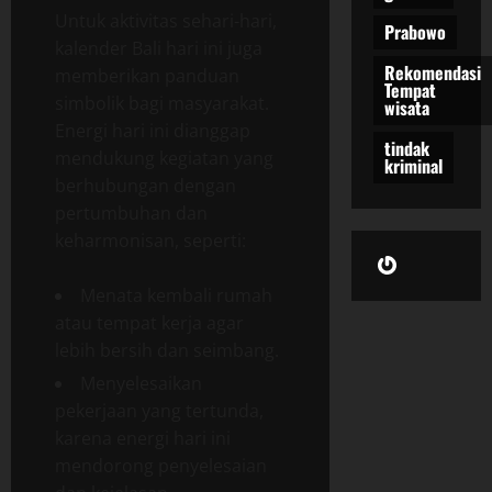
Untuk aktivitas sehari-hari,
Prabowo
kalender Bali hari ini juga
Rekomendasi
memberikan panduan
Tempat
simbolik bagi masyarakat.
wisata
Energi hari ini dianggap
tindak
mendukung kegiatan yang
kriminal
berhubungan dengan
pertumbuhan dan
keharmonisan, seperti:
Gravatar
Menata kembali rumah
atau tempat kerja agar
lebih bersih dan seimbang.
Menyelesaikan
pekerjaan yang tertunda,
karena energi hari ini
mendorong penyelesaian