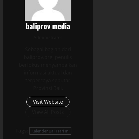
baliprov media
Administrator
Sebagai bagian dari
baliprov.org, penulis
berfokus menyampaikan
informasi aktual dan
terpercaya seputar
Provinsi Bali.
Visit Website
View All Posts
Tags:
Kalender Bali Hari Ini