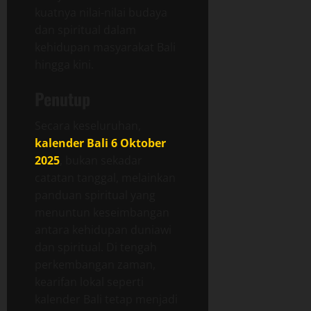
kuatnya nilai-nilai budaya
dan spiritual dalam
kehidupan masyarakat Bali
hingga kini.
Penutup
Secara keseluruhan,
kalender Bali 6 Oktober
2025
, bukan sekadar
catatan tanggal, melainkan
panduan spiritual yang
menuntun keseimbangan
antara kehidupan duniawi
dan spiritual. Di tengah
perkembangan zaman,
kearifan lokal seperti
kalender Bali tetap menjadi