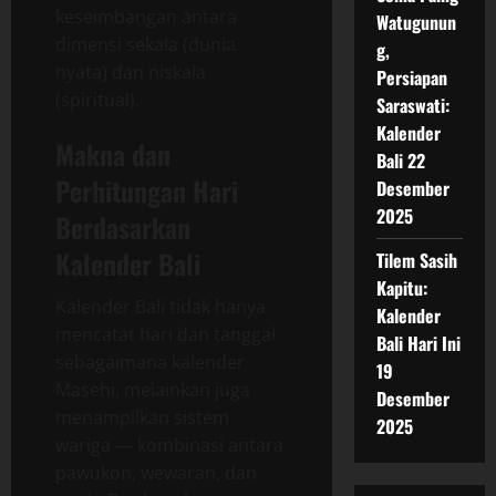
keseimbangan antara
Watugunun
dimensi sekala (dunia
g,
nyata) dan niskala
Persiapan
(spiritual).
Saraswati:
Kalender
Makna dan
Bali 22
Perhitungan Hari
Desember
2025
Berdasarkan
Kalender Bali
Tilem Sasih
Kapitu:
Kalender Bali tidak hanya
Kalender
mencatat hari dan tanggal
Bali Hari Ini
sebagaimana kalender
19
Masehi, melainkan juga
Desember
menampilkan sistem
2025
wariga — kombinasi antara
pawukon, wewaran, dan