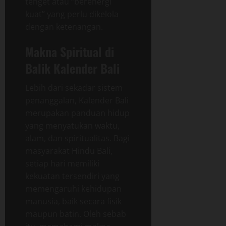
tenget atau “berenergi
kuat” yang perlu dikelola
dengan ketenangan.
Makna Spiritual di
Balik Kalender Bali
Lebih dari sekadar sistem
penanggalan, Kalender Bali
merupakan panduan hidup
yang menyatukan waktu,
alam, dan spiritualitas. Bagi
masyarakat Hindu Bali,
setiap hari memiliki
kekuatan tersendiri yang
memengaruhi kehidupan
manusia, baik secara fisik
maupun batin. Oleh sebab