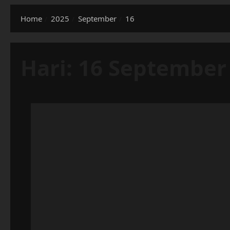
Home
2025
September
16
Hari:
16 September