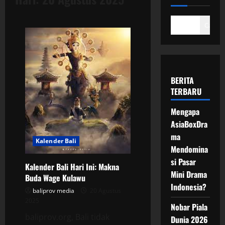
Cari
BERITA
TERBARU
Mengapa
AsiaBoxDra
ma
Kalender Bali
Mendomina
si Pasar
Kalender Bali Hari Ini: Makna
Mini Drama
Buda Wage Kulawu
Indonesia?
baliprov media
20 Agustus
2025
Nobar Piala
baliprov.org, Bali tidak
Dunia 2026