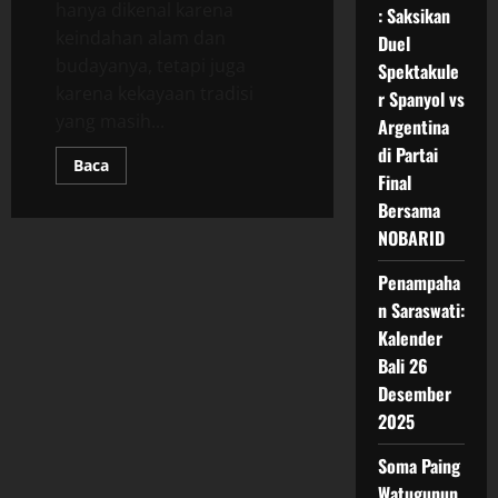
hanya dikenal karena
: Saksikan
keindahan alam dan
Duel
budayanya, tetapi juga
Spektakule
karena kekayaan tradisi
r Spanyol vs
yang masih...
Argentina
di Partai
Read
Baca
Final
more
about
Bersama
Kalender
Bali
NOBARID
Hari
Ini:
Makna
Penampaha
Buda
Wage
n Saraswati:
Kulawu
Kalender
Bali 26
Desember
2025
Soma Paing
Watugunun