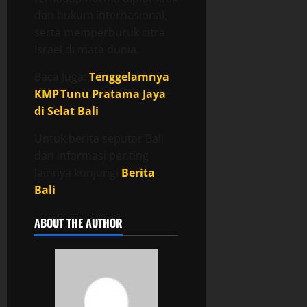
dan hukum internasional,
serta memperburuk citra
Israel di mata dunia.
Baca Juga:
Tenggelamnya
KMP Tunu Pratama Jaya
di Selat Bali
Untuk berita seputar Bali
dan informasi penting
lainnya kunjungi
Berita
Bali
ABOUT THE AUTHOR