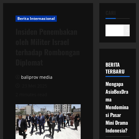
CARI
Berita Internasional
Insiden Penembakan
Cari
oleh Militer Israel
terhadap Rombongan
Diplomat
BERITA
TERBARU
baliprov media
Mengapa
23 Mei 2025
AsiaBoxDra
2 minutes read
ma
Mendomina
si Pasar
Mini Drama
Indonesia?