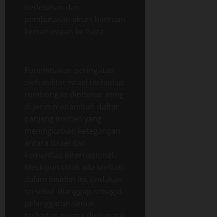
berlebihan dan
pembatasan akses bantuan
kemanusiaan ke Gaza.
Penembakan peringatan
oleh militer Israel terhadap
rombongan diplomat asing
di Jenin menambah daftar
panjang insiden yang
meningkatkan ketegangan
antara Israel dan
komunitas internasional.
Meskipun tidak ada korban
dalam insiden ini, tindakan
tersebut dianggap sebagai
pelanggaran serius
terhadap norma diplomatik