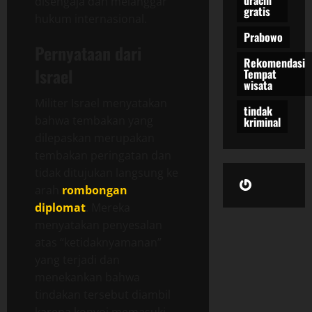
dracin
disengaja dan melanggar
gratis
hukum internasional.
Prabowo
Pernyataan dari
Rekomendasi
Israel
Tempat
wisata
Militer Israel menyatakan
tindak
bahwa tembakan yang
kriminal
dilepaskan merupakan
tembakan peringatan dan
tidak ditujukan langsung ke
Gravatar
arah
rombongan
diplomat
. Mereka
menyatakan penyesalan
atas “ketidaknyamanan”
yang terjadi dan
menekankan bahwa
tindakan tersebut diambil
karena konvoi memasuki