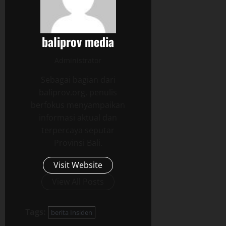
baliprov media
Administrator
Sebagai bagian dari
baliprov.org, penulis
berfokus menyampaikan
informasi aktual dan
terpercaya seputar
Provinsi Bali.
Visit Website
View All Posts
Tags:
berita Insiden