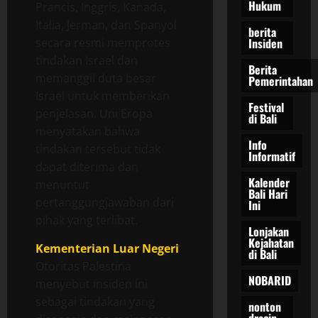
Hukum
Prancis, Inggris, Kanada,
Italia, Jerman, dan Spanyol
berita
secara resmi memprotes
Insiden
tindakan Israel dan
Berita
memanggil duta besar
Pemerintahan
Israel untuk memberikan
Festival
penjelasan. Uni Eropa
di Bali
menyatakan bahwa
Info
tindakan tersebut tidak
Informatif
dapat diterima dan
Kalender
menuntut
Bali Hari
pertanggungjawaban dari
Ini
pihak yang terlibat.
Lonjakan
Kejahatan
Kementerian Luar Negeri
di Bali
Otoritas Palestina
NOBARID
menyebut insiden ini
sebagai tindakan yang
nonton