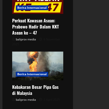
i
Berita Internasional
o
Perkuat Kawasan Asean:
n
Prabowo Hadir Dalam KKT
Asean ke – 47
baliprov media
6 November
2025
Berita Internasional
Kebakaran Besar Pipa Gas
di Malaysia
baliprov media
2 April 2025