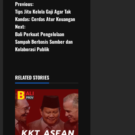
P
Previous:
Tips Jitu Kelola Gaji Agar Tak
o
Kandas: Cerdas Atur Keuangan
Next:
s
Bali Perkuat Pengelolaan
t
Sampah Berbasis Sumber dan
Kolaborasi Publik
n
a
RELATED STORIES
v
i
g
a
t