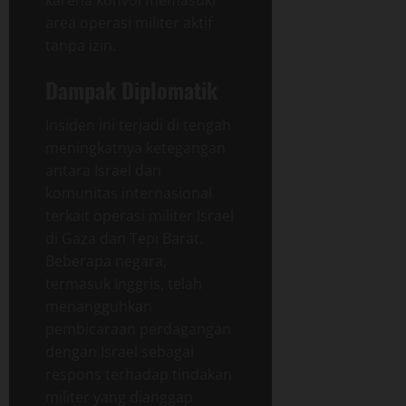
area operasi militer aktif
tanpa izin.
Dampak Diplomatik
Insiden ini terjadi di tengah
meningkatnya ketegangan
antara Israel dan
komunitas internasional
terkait operasi militer Israel
di Gaza dan Tepi Barat.
Beberapa negara,
termasuk Inggris, telah
menangguhkan
pembicaraan perdagangan
dengan Israel sebagai
respons terhadap tindakan
militer yang dianggap