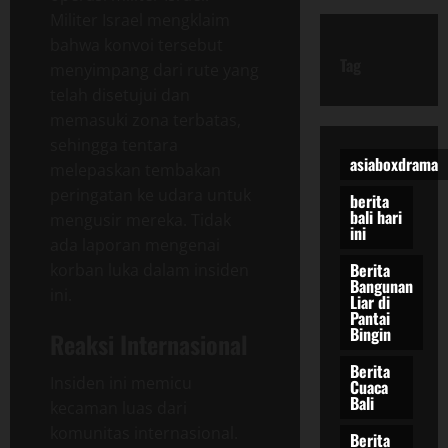
Militer Israel mengklaim
bahwa konvoi tersebut
Tag
menyimpang dari rute yang
telah disetujui dan
memasuki zona terbatas,
sehingga tentara
asiaboxdrama
melepaskan tembakan
peringatan ke udara untuk
berita
bali hari
mengusir mereka. Tidak
ini
ada laporan mengenai
Berita
korban luka dalam insiden
Bangunan
ini.
Liar di
Pantai
Bingin
Reaksi Internasional
Berita
Insiden ini memicu
Cuaca
Bali
kecaman luas dari
komunitas internasional.
Berita