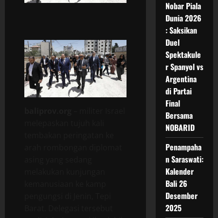
Nobar Piala
Dunia 2026
: Saksikan
Duel
Spektakule
r Spanyol vs
Argentina
di Partai
Final
baliprov.org
– militer Israel
Bersama
melepaskan tujuh kali
NOBARID
tembakan peringatan ke
Penampaha
arah rombongan diplomat
n Saraswati:
asing yang sedang
Kalender
melakukan kunjungan
Bali 26
kemanusiaan ke kamp
Desember
pengungsi di Jenin, Tepi
2025
Barat. Delegasi tersebut