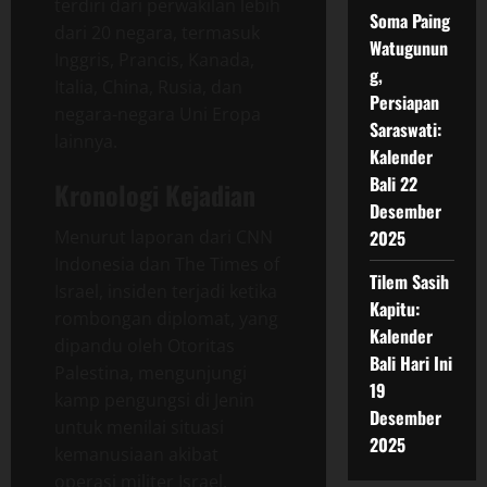
terdiri dari perwakilan lebih
Soma Paing
dari 20 negara, termasuk
Watugunun
Inggris, Prancis, Kanada,
g,
Italia, China, Rusia, dan
Persiapan
negara-negara Uni Eropa
Saraswati:
lainnya.
Kalender
Bali 22
Kronologi Kejadian
Desember
Menurut laporan dari CNN
2025
Indonesia dan The Times of
Tilem Sasih
Israel, insiden terjadi ketika
Kapitu:
rombongan diplomat, yang
Kalender
dipandu oleh Otoritas
Bali Hari Ini
Palestina, mengunjungi
19
kamp pengungsi di Jenin
Desember
untuk menilai situasi
2025
kemanusiaan akibat
operasi militer Israel.