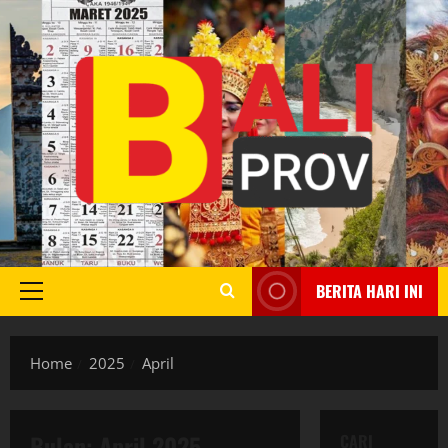
Skip
to
content
BERITA HARI INI
Primary
Menu
Home
2025
April
Bulan:
April 2025
CARI