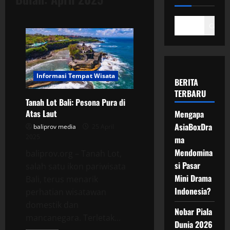
Cari
Informasi Tempat Wisata
BERITA
TERBARU
​Tanah Lot Bali: Pesona Pura di
Atas Laut
Mengapa
AsiaBoxDra
baliprov media
25 April
2025
ma
Mendomina
baliprov.org – Tanah Lot,
si Pasar
salah satu ikon pariwisata
Mini Drama
Bali, terus menarik
Indonesia?
perhatian wisatawan
domestik dan
Nobar Piala
mancanegara. Terletak...
Dunia 2026