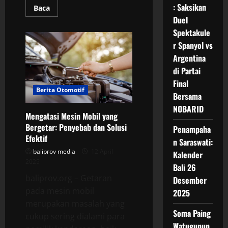
: Saksikan
Read
Baca
more
Duel
about
Spektakule
Tanah
Lot
r Spanyol vs
Bali:
Argentina
Pesona
Pura
di Partai
di
Atas
Final
Laut
Berita Otomotif
Bersama
NOBARID
Mengatasi Mesin Mobil yang
Bergetar: Penyebab dan Solusi
Penampaha
Efektif
n Saraswati:
baliprov media
12 April
Kalender
2025
Bali 26
baliprov.org – Getaran
Desember
pada mesin mobil
2025
merupakan masalah yang
Soma Paing
cukup sering dialami para
Watugunun