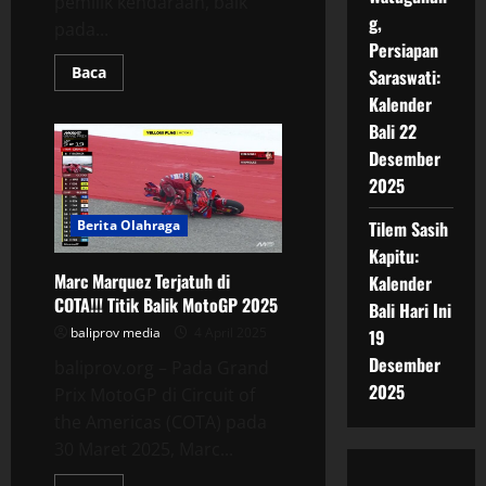
pemilik kendaraan, baik
g,
pada...
Persiapan
Read
Baca
Saraswati:
more
Kalender
about
Mengatasi
Bali 22
Mesin
Mobil
Desember
yang
Bergetar:
2025
Penyebab
dan
Solusi
Berita Olahraga
Tilem Sasih
Efektif
Kapitu:
Marc Marquez Terjatuh di
Kalender
COTA!!! Titik Balik MotoGP 2025
Bali Hari Ini
baliprov media
4 April 2025
19
Desember
baliprov.org – Pada Grand
2025
Prix MotoGP di Circuit of
the Americas (COTA) pada
30 Maret 2025, Marc...