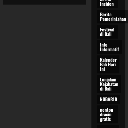
Kebakaran
Insiden
Besar
Pipa
Berita
Gas
Pemerintahan
di
Malaysia
Festival
di Bali
Info
Informatif
Kalender
Bali Hari
Ini
Lonjakan
Kejahatan
di Bali
NOBARID
nonton
dracin
gratis